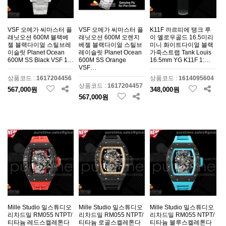
VSF 오메가 씨마스터 플
VSF 오메가 씨마스터 플
K11F 까르띠에 탱크 루
래닛오션 600M 블랙베
래닛오션 600M 오렌지
이 옐로우골드 16.5미리
젤 블랙다이얼 스틸브레
베젤 블랙다이얼 스틸브
미니 화이트다이얼 블랙
이슬릿 Planet Ocean
레이슬릿 Planet Ocean
가죽스트랩 Tank Louis
600M SS Black VSF 1…
600M SS Orange
16.5mm YG K11F 1:…
VSF…
상품코드 :
1617204456
상품코드 :
1614095604
상품코드 :
1617204457
567,000원
348,000원
567,000원
Mille Studio 밀스튜디오
Mille Studio 밀스튜디오
Mille Studio 밀스튜디오
리차드밀 RM055 NTPT/
리차드밀 RM055 NTPT/
리차드밀 RM055 NTPT/
티타늄 레드스켈레톤다
티타늄 로골스켈레톤다
티타늄 블루스켈레톤다