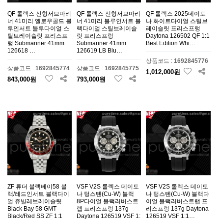
QF 롤렉스 신형서브마리
QF 롤렉스 신형서브마리
QF 롤렉스 2025데이토
너 41미리 옐로우골드 블
너 41미리 블루인서트 블
나 화이트다이얼 스틸브
루인서트 블루다이얼 스
랙다이얼 스틸브레이슬
레이슬릿 프리스프렁
틸브레이슬릿 프리스프
릿 프리스프렁
Daytona 126502 QF 1:1
렁 Submariner 41mm
Submariner 41mm
Best Edition Whi…
126618 …
126619 LB Blu…
상품코드 :
1692845776
상품코드 :
1692845774
상품코드 :
1692845775
1,012,000원
843,000원
793,000원
ZF 튜더 블랙베이58 블
VSF V2S 롤렉스 데이토
VSF V2S 롤렉스 데이토
랙/레드인서트 블랙다이
나 텅스텐(Cu-W) 블랙
나 텅스텐(Cu-W) 블랙다
얼 쥬빌레브레이슬릿
8P다이얼 블랙러버스트
이얼 블랙러버스트랩 프
Black Bay 58 GMT
랩 프리스프렁 137g
리스프렁 137g Daytona
Black/Red SS ZF 1:1
Daytona 126519 VSF 1:
126519 VSF 1:1…