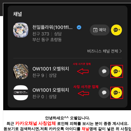
0
최신상품
미등록 상품 주문
(특가) VSF 파네라이 시
(특가) AR공장 롤렉스 데
리즈 (20컬러) 따로 문의
이토나 DD4801무브 (27
주세요.
가지컬러)
상품코드 :
1665812986
1,000원
상품코드 :
상품코드 :
1635964802
16172044271
514,000원
520,000원
387,000원
안녕하세요^^ 오벨입니다.
카카오채널 사칭업체
최근
로인해 피해를 보시는 분이 종종 계시네요.
돋보기로 검색하시면,저희 카카오톡 아이디를
채널
명에 같이 넣은 위 사칭