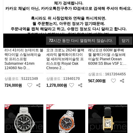
체가 검색됩니다.
카카오 채널이 아닌, 카카오톡친구추가 ID검색으로 검색해 주셔야 하세요.
혹시라도 위 사칭업체와 연락을 하시게되면.
뭘 주문했는지, 아무런 정보가 없기때문에.
주문내역을 캡쳐 해달라고 하고, 수령인 정보도 다시 달라고 합니다.
주의하셔서 피해보시는 일이 없으시기 바랍니다.
72
시간 동안 다시 열람하지 않습니다.
닫기
RICH V2 롤렉스 서브마
ZF V2 오데마피게 로얄
VSF 오메가 씨마스터 플
리너 41미리 논데이트 블
오크 크로노 26240 블랙
래닛오션 600M 블루베
랙다이얼 스틸브레이슬
세라믹 블랙화이트다이
젤 블랙다이얼 스틸브레
릿 프리스프렁
얼 세라믹브레이슬릿 프
이슬릿 Planet Ocean
Submariner 41mm
리스프렁 Royal Oak
600M SS Blue VSF 1:…
124060 No D…
Chrono 2…
상품코드 :
1617204455
상품코드 :
51221349
상품코드 :
11940170
567,000원
724,000원
1,278,000원