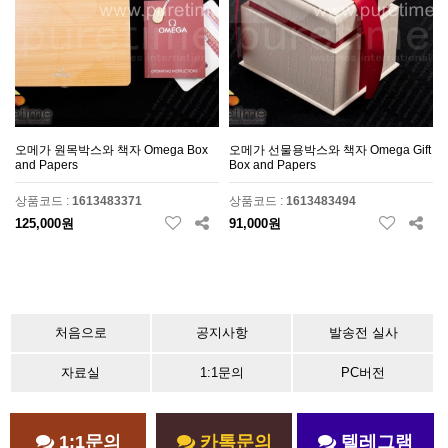
오메가 원목박스와 책자 Omega Box
오메가 선물용박스와 책자 Omega Gift
and Papers
Box and Papers
상품코드 :
1613483371
상품코드 :
1613483494
125,000원
91,000원
처음으로
공지사항
발송전 실사
자료실
1:1문의
PC버전
1:1문의
카톡문의
텔레그램