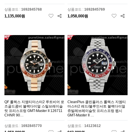
상품코드 :
1692845768
상품코드 :
1692845769
1,135,000원
1,058,000원
QF 롤렉스 지엠티마스터2 루트비어 로
CleanPlus 클린플러스 롤렉스 지엠티
즈골드콤비 블랙다이얼 스틸브레이슬
마스터2 레드/블루인서트 블랙다이얼
릿 프리스프렁 GMT-Master II 126711
쥬빌레브레이슬릿 프리스프렁 펩시
CHNR 90…
GMT-Master II …
상품코드 :
1692845770
상품코드 :
14123612