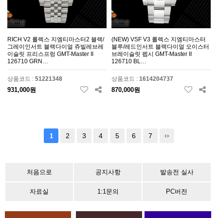
RICH V2 롤렉스 지엠티마스터2 블랙/
(NEW) VSF V3 롤렉스 지엠티마스터
그레이인서트 블랙다이얼 쥬빌레브레
블루/레드인서트 블랙다이얼 오이스터
이슬릿 프리스프렁 GMT-Master II
브레이슬릿 펩시 GMT-Master II
126710 GRN…
126710 BL…
상품코드 :
51221348
상품코드 :
1614204737
931,000원
870,000원
2
3
4
5
6
7
1
처음으로
공지사항
발송전 실사
자료실
1:1문의
PC버전