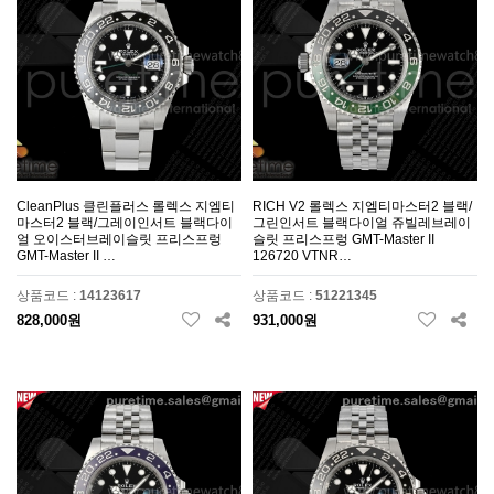
CleanPlus 클린플러스 롤렉스 지엠티
RICH V2 롤렉스 지엠티마스터2 블랙/
마스터2 블랙/그레이인서트 블랙다이
그린인서트 블랙다이얼 쥬빌레브레이
얼 오이스터브레이슬릿 프리스프렁
슬릿 프리스프렁 GMT-Master II
GMT-Master II …
126720 VTNR…
상품코드 :
14123617
상품코드 :
51221345
828,000원
931,000원