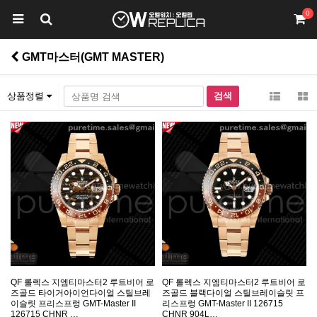
0
GMT마스터(GMT MASTER)
상품정렬
QF 롤렉스 지엠티마스터2 루트비어 로
QF 롤렉스 지엠티마스터2 루트비어 로
즈골드 타이거아이언다이얼 스틸브레
즈골드 블랙다이얼 스틸브레이슬릿 프
이슬릿 프리스프렁 GMT-Master II
리스프렁 GMT-Master II 126715
126715 CHNR …
CHNR 904L…