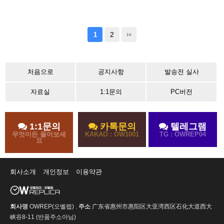
2
1
처음으로
공지사항
발송전 실사
자료실
1:1문의
PC버전
1:1문의
카톡문의
텔레그램
무엇이든 물어보세
KAKAO : OW1001
TG : OWREP04
요
회사소개
개인정보
이용약관
회사명
OWREP(오벨렙) .
주소
广东省惠州市惠阳区大亚湾西区石化大道西大
峡谷8-11 (반품주소아님)